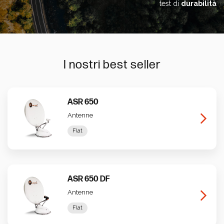
test di
durabilità
I nostri best seller
ASR 650
Antenne
Flat
ASR 650 DF
Antenne
Flat