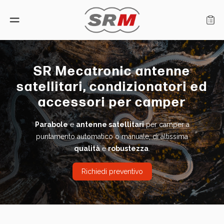
Lingua: Italiano
SR Mecatronic antenne
satellitari, condizionatori ed
Home
accessori per camper
Prodotti
Parabole
e
antenne satellitari
per camper a
puntamento automatico o manuale, di altissima
Cerca rivenditore
qualità
e
robustezza
.
Chi siamo
Richiedi preventivo
Assistenza