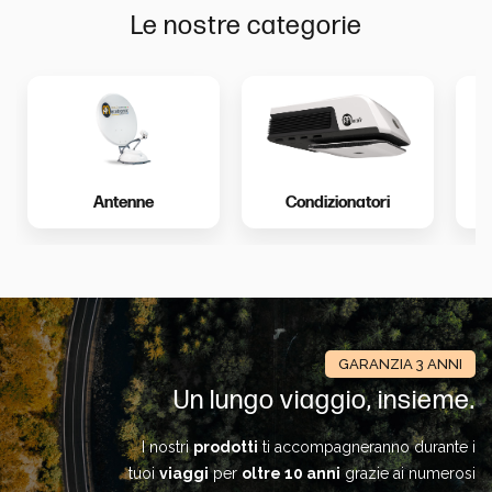
Calcola i tuoi consumi
Le nostre categorie
Antenne
Condizionatori
GARANZIA 3 ANNI
Un lungo viaggio, insieme.
I nostri
prodotti
ti accompagneranno durante i
tuoi
viaggi
per
oltre 10 anni
grazie ai numerosi