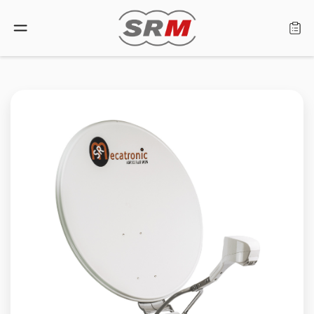
Lingua: Italiano
Home
Prodotti
Cerca rivenditore
Chi siamo
Assistenza