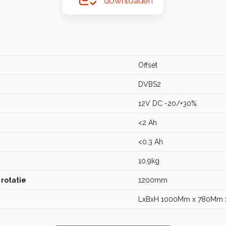
downloaden
Offset
DVBS2
12V DC -20/+30%
<2 Ah
<0.3 Ah
10.9kg
rotatie
1200mm
LxBxH 1000Mm x 780Mm 