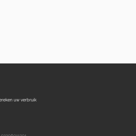
ereken uw verbruik
r 03206011201