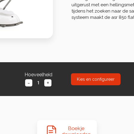
uitgerust met een hellingsmet
tijdens het zoeken naar de sate
systeem maakt de asr 850 fla
Hoeveelheid
Kies en configureer
-
+
Boekje