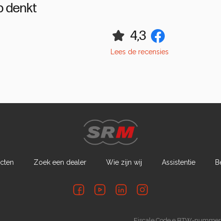
 denkt
4,3
Lees de recensies
cten
Zoek een dealer
Wie zijn wij
Assistentie
B
.
Fiscale Code e BTW-numme