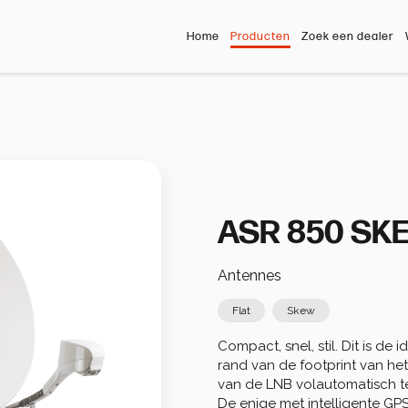
Home
Producten
Zoek een dealer
ASR 850 SK
Antennes
Flat
Skew
Compact, snel, stil. Dit is de
rand van de footprint van het
van de LNB volautomatisch te c
De enige met intelligente GPS