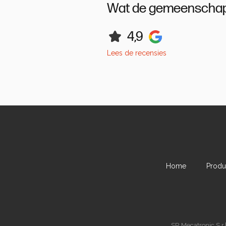
Wat de gemeenschap
4,9
Lees de recensies
Home
Produ
SR Mecatronic S.r.l