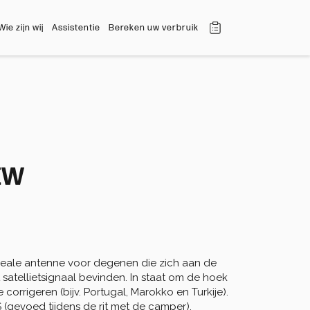
Wie zijn wij
Assistentie
Bereken uw verbruik
EW
 ideale antenne voor degenen die zich aan de 
 satellietsignaal bevinden. In staat om de hoek 
orrigeren (bijv. Portugal, Marokko en Turkije). 
 (gevoed tijdens de rit met de camper), 