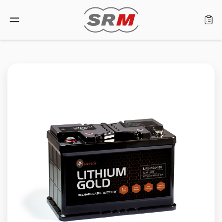
Lingua: Italiano
Home
Prodotti
Cerca rivenditore
Chi siamo
Assistenza