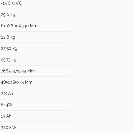
-15°C +45°C
29,0 kg
810X600X340 Mm
22,8 kg
2,950 kg
25,75 kg
766x537x239 Mm
485x485x35 Mm
2,8 Ah
644W
14 Ah
3200 W