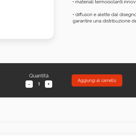
• materiali termoisolanti innova
• diffusori e alette dal diseg
garantire una distribuzione d
Quantità
Aggiungi al carrello
-
+