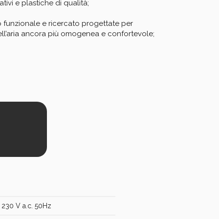
tivi e plastiche di qualità;

no funzionale e ricercato progettate per 
ell’aria ancora più omogenea e confortevole;
230 V a.c. 50Hz