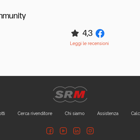
mmunity
4,3
Leggi le recensioni
tti
Cerca rivenditore
Chi siamo
Assistenza
Calc