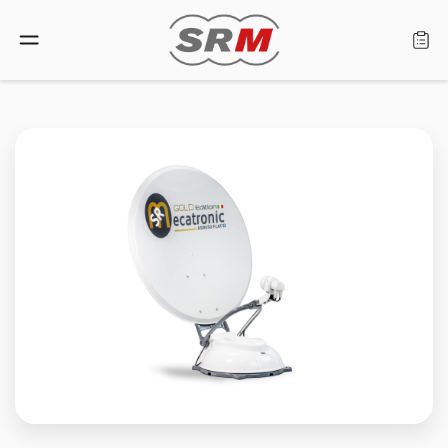
Lingua: Italiano
Home
Prodotti
Cerca rivenditore
Chi siamo
Assistenza