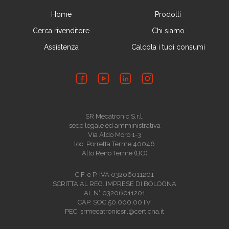
Home
Prodotti
Cerca rivenditore
Chi siamo
Assistenza
Calcola i tuoi consumi
SR Mecatronic S.r.l.
sede legale ed amministrativa
Via Aldo Moro 1-3
loc. Porretta Terme 40046
Alto Reno Terme (BO)
C.F. e P. IVA 03206011201
SCRITTA AL REG. IMPRESE DI BOLOGNA
AL N° 03206011201
CAP. SOC.50.000,00 I.V.
PEC: srmecatronicsrl@cert.cna.it