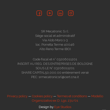
SR Mecatronic S.r.l.
Siège social et administratif
Via Aldo Moro 1-3
loc. Porretta Terme 40046
Alto Reno Terme (BO)
Code fiscal et n° 03206011201
INSCRIT AU REG. DES ENTREPRISES DE BOLOGNE
SOUS LE N° 03206011201
SHARE CAPITAL50,000.00 entièrement versé
PEC: srmecatronicsrl@cert.cna.it
Privacy policy
—
Cookies policy
—
Termes et conditions
—
Modello
Organizzativo ex D. Lgs. 231/01
Design by
Eye Studios