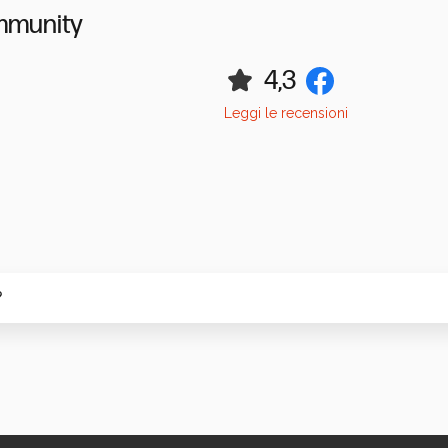
mmunity
4,3
Leggi le recensioni
?