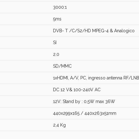
3000:1
5ms
DVB- T /C/S2/HD MPEG-4 & Analogico
SI
2.0
SD/MMC
1xHDMI, A/V, PC, ingresso antenna RF/LN
DC 12 V& 100-240V AC
12V: Stand by : 0,5W max 36W
440x299x165 / 440x263x51mm
2,4 Kg