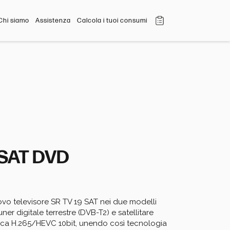
Chi siamo
Assistenza
Calcola i tuoi consumi
 SAT DVD
vo televisore SR TV 19 SAT nei due modelli 
er digitale terrestre (DVB-T2) e satellitare 
ica H.265/HEVC 10bit, unendo così tecnologia 