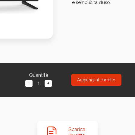
e semplicità d’uso.
Quantità
Aggiungi al carrello
-
+
Scarica