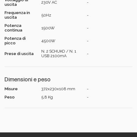
Calcola i tuoi consumi
230V AC
-
uscita
Frequenza in
50Hz
-
uscita
Potenza
1500W
-
continua
Potenza di
4500W
-
picco
N. 2 SCHUKO / N. 1
Prese di uscita
-
USB 2100mA
Dimensioni e peso
Misure
372x230x108 mm
-
Peso
5,8 Kg
-