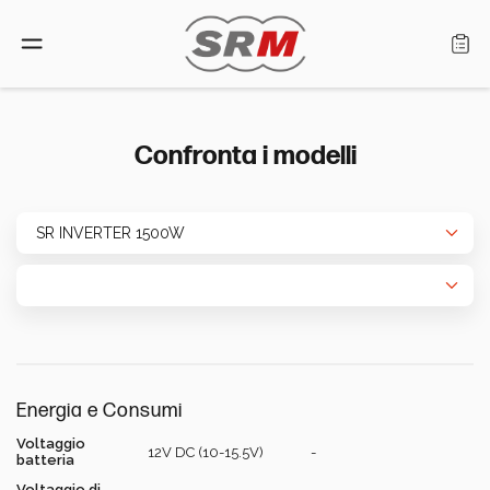
Lingua: Italiano
Confronta i modelli
Home
Prodotti
Cerca rivenditore
Chi siamo
Energia e Consumi
Assistenza
Voltaggio
12V DC (10-15.5V)
-
batteria
Voltaggio di