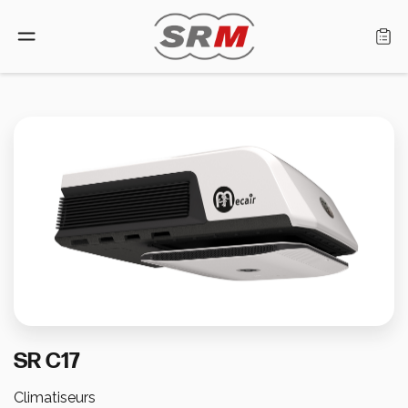
Langue: Français
Accueil
Produits
Recherche de revendeur
Qui sommes-nous
SR C17
Assistance
Climatiseurs