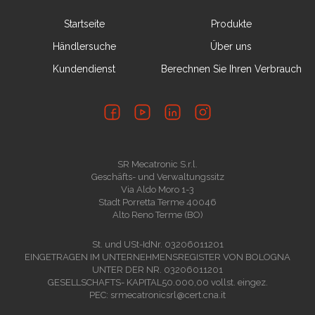
Startseite
Produkte
Händlersuche
Über uns
Kundendienst
Berechnen Sie Ihren Verbrauch
SR Mecatronic S.r.l.
Geschäfts- und Verwaltungssitz
Via Aldo Moro 1-3
Stadt Porretta Terme 40046
Alto Reno Terme (BO)
St. und USt-IdNr. 03206011201
EINGETRAGEN IM UNTERNEHMENSREGISTER VON BOLOGNA
UNTER DER NR. 03206011201
GESELLSCHAFTS- KAPITAL50.000,00 vollst. eingez.
PEC: srmecatronicsrl@cert.cna.it