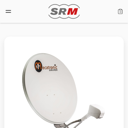
Sprache: Deutsch
Startseite
Produkte
Händlersuche
Über uns
Kundendienst