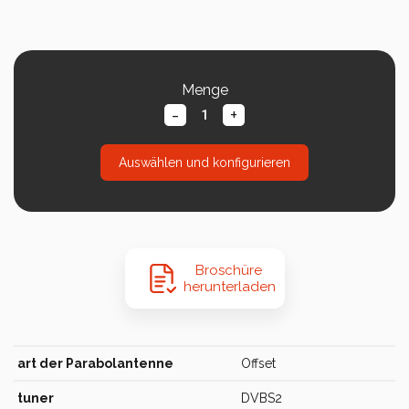
Menge
-
+
Auswählen und konfigurieren
Broschüre
herunterladen
art der Parabolantenne
Offset
tuner
DVBS2