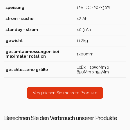
speisung
12V DC -20/+30%
strom - suche
<2 Ah
standby - strom
<0.3 Ah
gewicht
11.2kg
gesamtabmessungen bei
1300mm
maximaler rotation
LxBxH 1050Mm x
geschlossene größe
850Mm x 195Mm
Vergleichen Sie mehrere Produkte
Berechnen Sie den Verbrauch unserer Produkte